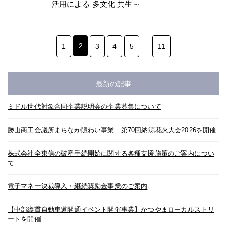
活用による 多文化 共生～
...
2
1
3
4
5
11
最新の記事
ミドル世代対象合同企業説明会の企業募集について
勝山商工会議所まちなか賑わい事業 第70回納涼花火大会2026を開催
株式会社全東信の破産手続開始に関する各種支援施策のご案内につい
て
電子マネー決裁導入・継続奨励金事業のご案内
【中部縦貫自動車道開通イベント開催事業】かつやまローカルストリ
ートを開催