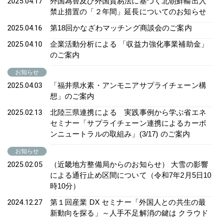
2025.04.17
外国為替及び外国貿易法に基づく北朝鮮輸出入
禁止措置の「２年間」延長についてのお知らせ
2025.04.16
第18回かなざわマッチング商談会のご案内
2025.04.10
企業活動分析による 「収益力強化事業補助金」
のご案内
お知らせ
2025.04.03
「福井県水素・アンモニアサプライチェーン構
想」のご案内
2025.02.13
北陸三県連携による 実践事例から学ぶ省エネ
セミナー「サプライチェーン連携によるカーボ
ンニュートラルの取組み」(3/17) のご案内
お知らせ
2025.02.05
（近畿地方整備局からのお知らせ） 大雪の影響
による通行止め区間について（令和7年2月5日10
時10分）
2024.12.27
第１回産業 DX セミナー「外国人との共生の最
新動向を探る」～人手不足解消の鍵は クラウド