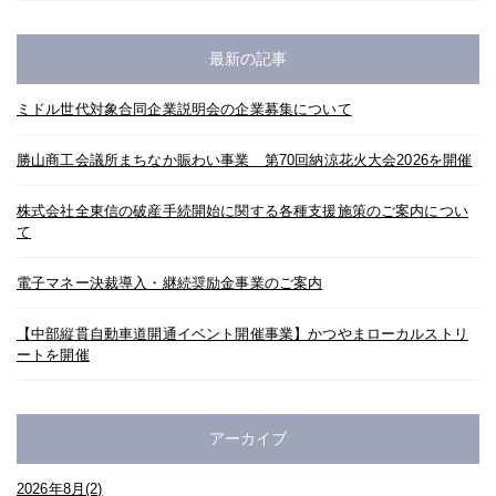
最新の記事
ミドル世代対象合同企業説明会の企業募集について
勝山商工会議所まちなか賑わい事業 第70回納涼花火大会2026を開催
株式会社全東信の破産手続開始に関する各種支援施策のご案内につい
て
電子マネー決裁導入・継続奨励金事業のご案内
【中部縦貫自動車道開通イベント開催事業】かつやまローカルストリ
ートを開催
アーカイブ
2026年8月(2)