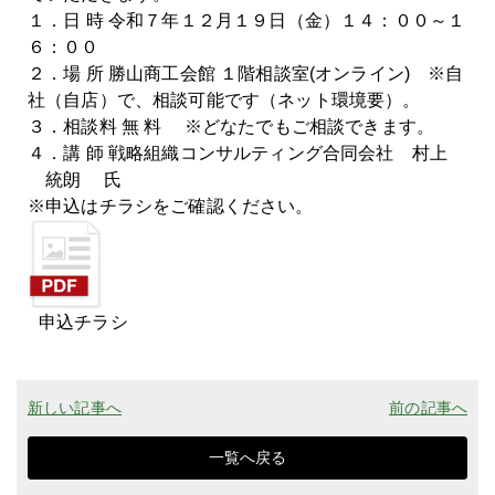
１．日 時 令和７年１２月１９日（金）１４：００～１
６：００
２．場 所 勝山商工会館 １階相談室(オンライン) ※自
社（自店）で、相談可能です（ネット環境要）。
３．相談料 無 料 ※どなたでもご相談できます。
４．講 師 戦略組織コンサルティング合同会社 村上
統朗 氏
※申込はチラシをご確認ください。
申込チラシ
新しい記事へ
前の記事へ
一覧へ戻る