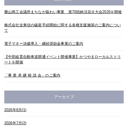
勝山商工会議所まちなか賑わい事業 第70回納涼花火大会2026を開催
株式会社全東信の破産手続開始に関する各種支援施策のご案内につい
て
電子マネー決裁導入・継続奨励金事業のご案内
【中部縦貫自動車道開通イベント開催事業】かつやまローカルストリ
ートを開催
「事 業 承 継 相 談 会」のご案内
アーカイブ
2026年8月(1)
2026年7月(2)