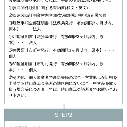
貿易証明書を取得するには、事前の貿易登録が必要です。
①貿易関係証明に関する誓約書(和文・英文)
②貿易関係証明業態内容届/貿易関係証明申請者署名届
③履歴事項全部証明書【法務局発行、有効期限3ヶ月以内、
原本】
・・・法人
④印鑑証明書【法務局発行、有効期限3ヶ月以内、原
本】
・・・法人
⑤住民票【市町村発行、有効期限3ヶ月以内、原本】
・・・
個人
⑥印鑑証明書【市町村発行、有効期限3ヶ月以内、原
本】
・・・個人
⑦その他、個人事業者で新規登録の場合・営業拠点が証明を
申請する勝山商工会議所の地区内にない場合・中古品を取り
扱う場合等につきましては、勝山商工会議所までお問い合わ
せ下さい。
STEP2