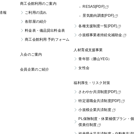
商工会館利用のご案内
RESAS[PDF]
情報
ご利用の流れ
景気動向調査[PDF]
各部屋の紹介
各種支援制度一覧[PDF]
料金表・
備品貸出料金表
小規模事業者持続化補助金
商工会館利用
予約フォーム
人材育成支援事業
入会のご案内
青年部（勝山YEG）
女性会
会員企業のご紹介
福利厚生・リスク対策
さわやか共済制度[PDF]
特定退職金共済制度[PDF]
小規模企業共済制度
PL保険制度・休業補償プラン・
償責任制度
福井県火災共済制度・
自動車共済