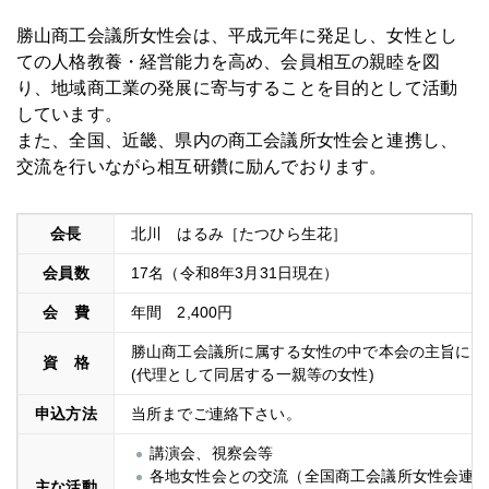
勝山商工会議所女性会は、平成元年に発足し、女性とし
ての人格教養・経営能力を高め、会員相互の親睦を図
り、地域商工業の発展に寄与することを目的として活動
しています。
また、全国、近畿、県内の商工会議所女性会と連携し、
交流を行いながら相互研鑽に励んでおります。
会長
北川 はるみ［たつひら生花］
会員数
17名（令和8年3月31日現在）
会 費
年間 2,400円
勝山商工会議所に属する女性の中で本会の主旨に賛
資 格
(代理として同居する一親等の女性)
申込方法
当所までご連絡下さい。
講演会、視察会等
各地女性会との交流（全国商工会議所女性会連
主な活動