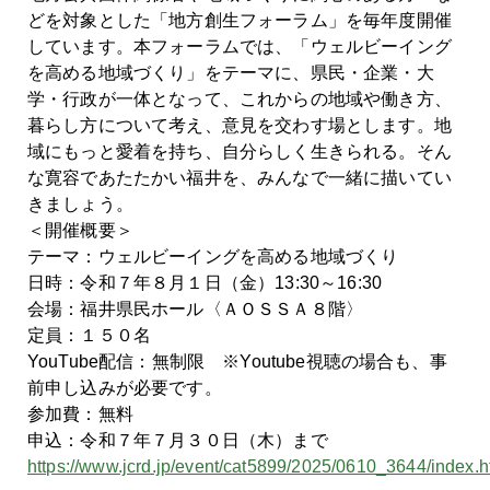
どを対象とした「地方創生フォーラム」を毎年度開催
しています。本フォーラムでは、「ウェルビーイング
を高める地域づくり」をテーマに、県民・企業・大
学・行政が一体となって、これからの地域や働き方、
暮らし方について考え、意見を交わす場とします。地
域にもっと愛着を持ち、自分らしく生きられる。そん
な寛容であたたかい福井を、みんなで一緒に描いてい
きましょう。
＜開催概要＞
テーマ：ウェルビーイングを高める地域づくり
日時：令和７年８月１日（金）13:30～16:30
会場：福井県民ホール〈ＡＯＳＳＡ８階〉
定員：１５０名
YouTube配信：無制限 ※Youtube視聴の場合も、事
前申し込みが必要です。
参加費：無料
申込：令和７年７月３０日（木）まで
https://www.jcrd.jp/event/cat5899/2025/0610_3644/index.h