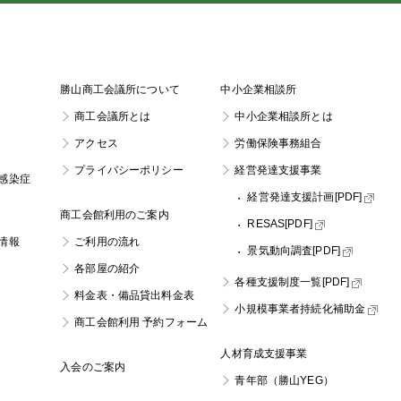
勝山商工会議所について
中小企業相談所
商工会議所とは
中小企業相談所とは
アクセス
労働保険事務組合
プライバシーポリシー
経営発達支援事業
感染症
経営発達支援計画[PDF]
商工会館利用のご案内
RESAS[PDF]
情報
ご利用の流れ
景気動向調査[PDF]
各部屋の紹介
各種支援制度一覧[PDF]
料金表・
備品貸出料金表
小規模事業者持続化補助金
商工会館利用
予約フォーム
人材育成支援事業
入会のご案内
青年部（勝山YEG）