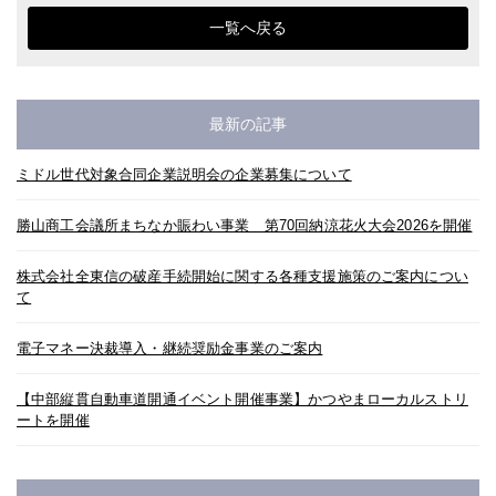
一覧へ戻る
最新の記事
ミドル世代対象合同企業説明会の企業募集について
勝山商工会議所まちなか賑わい事業 第70回納涼花火大会2026を開催
株式会社全東信の破産手続開始に関する各種支援施策のご案内につい
て
電子マネー決裁導入・継続奨励金事業のご案内
【中部縦貫自動車道開通イベント開催事業】かつやまローカルストリ
ートを開催