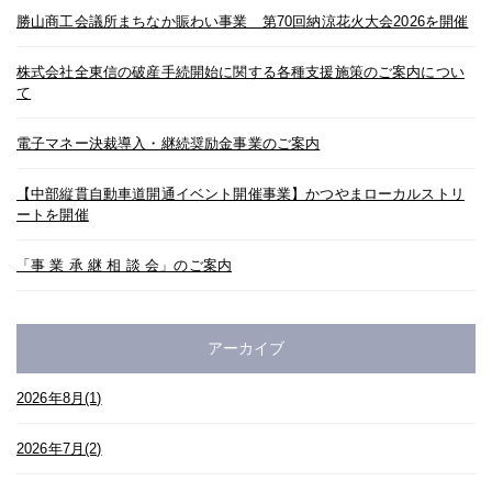
勝山商工会議所まちなか賑わい事業 第70回納涼花火大会2026を開催
株式会社全東信の破産手続開始に関する各種支援施策のご案内につい
て
電子マネー決裁導入・継続奨励金事業のご案内
【中部縦貫自動車道開通イベント開催事業】かつやまローカルストリ
ートを開催
「事 業 承 継 相 談 会」のご案内
アーカイブ
2026年8月(1)
2026年7月(2)