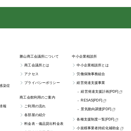
勝山商工会議所について
中小企業相談所
商工会議所とは
中小企業相談所とは
アクセス
労働保険事務組合
プライバシーポリシー
経営発達支援事業
感染症
経営発達支援計画[PDF]
商工会館利用のご案内
RESAS[PDF]
情報
ご利用の流れ
景気動向調査[PDF]
各部屋の紹介
各種支援制度一覧[PDF]
料金表・
備品貸出料金表
小規模事業者持続化補助金