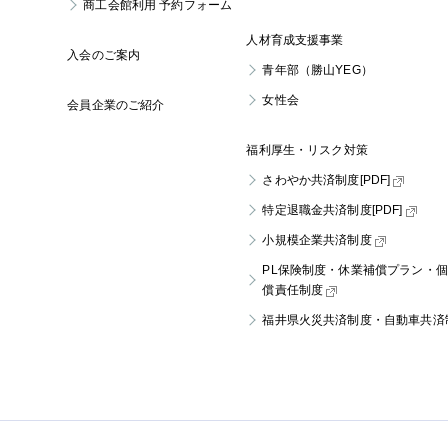
商工会館利用
予約フォーム
人材育成支援事業
入会のご案内
青年部（勝山YEG）
女性会
会員企業のご紹介
福利厚生・リスク対策
さわやか共済制度[PDF]
特定退職金共済制度[PDF]
小規模企業共済制度
PL保険制度・休業補償プラン・
償責任制度
福井県火災共済制度・
自動車共済