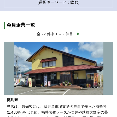
[選択キーワード：飲む]
会員企業一覧
全 22 件中 1 ～ 8件目
▶
徳兵衛
当店は、観光客には、福井魚市場直送の鮮魚で作った海鮮丼
(1,480円)をはじめ、福井名物ソースかつ丼や越前大野産の蕎