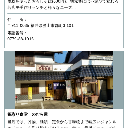
麦粉を使ったおろしそば(600円)、地元客には不定期で変わる
若店主手作りランチと様々なニーズ...
住 所：
〒911-0035 福井県勝山市郡町3-101
電話番号：
0779-88-1016
福彩り食堂 のむら屋
当店では、丼物、麺類、定食から甘味物まで幅広いジャンル
のメニューを取り揃えております。特に、看板メニューであ